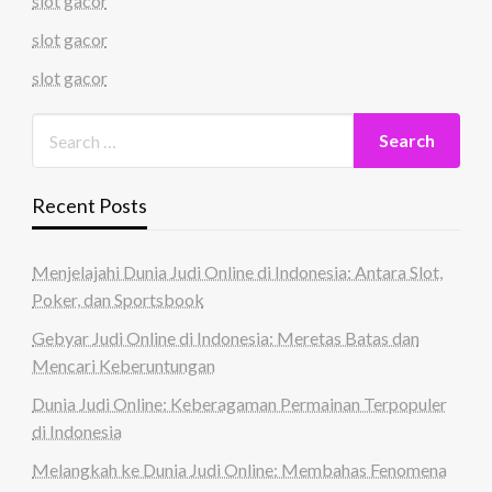
slot gacor
slot gacor
slot gacor
Recent Posts
Menjelajahi Dunia Judi Online di Indonesia: Antara Slot,
Poker, dan Sportsbook
Gebyar Judi Online di Indonesia: Meretas Batas dan
Mencari Keberuntungan
Dunia Judi Online: Keberagaman Permainan Terpopuler
di Indonesia
Melangkah ke Dunia Judi Online: Membahas Fenomena