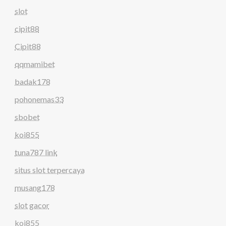
slot
cipit88
Cipit88
qqmamibet
badak178
pohonemas33
sbobet
koi855
tuna787 link
situs slot terpercaya
musang178
slot gacor
koi855