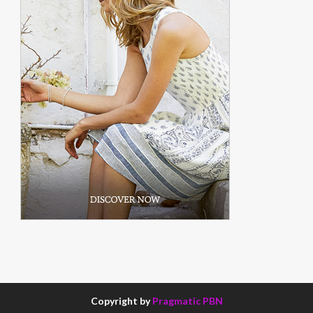
Copyright by
Pragmatic PBN