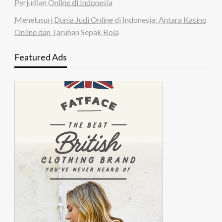
Perjudian Online di Indonesia
Menelusuri Dunia Judi Online di Indonesia: Antara Kasino
Online dan Taruhan Sepak Bola
Featured Ads